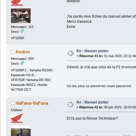
Bonjour,
J'ai perdu mon fichier du manuel atelier v
Merci d'avance.
Ermx
Messages: 116
Sexe:
VF1000F
Re : Manuel atelier
Andrei
«
Réponse #1 le:
31 mai 2025, 23:11:46
Messages: 554
Sexe:
Désolé, je n'ai que celui de la F2 et encor
VF1000F2 ; Yamaha RD200 ;
Kawasaki H2-B ;
VFR750F;Yamaha RD 350;
Kawasaki 900Z1; Honda
Où tes yeux se posent tes roues passeront
NC750X DCT
Re : Manuel atelier
VaFana-VaFana
«
Réponse #2 le:
08 juin 2025, 19:33:55
Clubeur
Et t'a pas la Revue Technique?