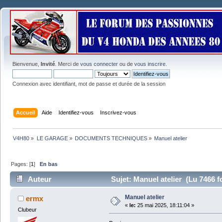
Bienvenue,
Invité
. Merci de
vous connecter
ou de
vous inscrire
.
Connexion avec identifiant, mot de passe et durée de la session
Accueil
Aide
Identifiez-vous
Inscrivez-vous
V4H80
»
LE GARAGE
»
DOCUMENTS TECHNIQUES
»
Manuel atelier
Pages: [
1
]
En bas
Auteur
Sujet: Manuel atelier (Lu 7466 f
Manuel atelier
ermx
«
le:
25 mai 2025, 18:11:04 »
Clubeur