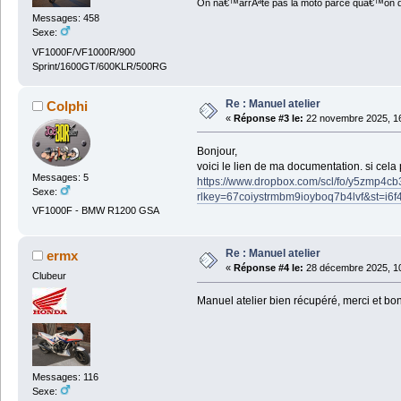
On nâ€™arrÃªte pas la moto parce quâ€™on devi
Messages: 458
Sexe:
VF1000F/VF1000R/900
Sprint/1600GT/600KLR/500RG
Re : Manuel atelier
Colphi
«
Réponse #3 le:
22 novembre 2025, 16
Bonjour,
voici le lien de ma documentation. si cela 
Messages: 5
https://www.dropbox.com/scl/fo/y5zmp
Sexe:
rlkey=67coiystrmbm9ioyboq7b4lvf&st=i6
VF1000F - BMW R1200 GSA
Re : Manuel atelier
ermx
«
Réponse #4 le:
28 décembre 2025, 10
Clubeur
Manuel atelier bien récupéré, merci et bon
Messages: 116
Sexe: