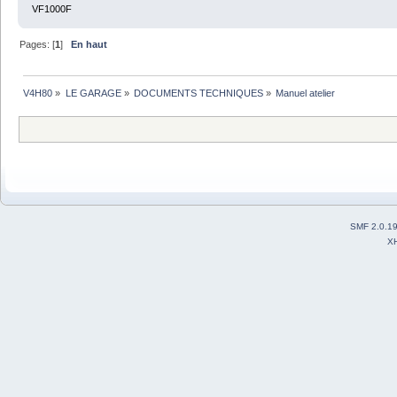
VF1000F
Pages: [
1
]
En haut
V4H80
»
LE GARAGE
»
DOCUMENTS TECHNIQUES
»
Manuel atelier
SMF 2.0.1
X