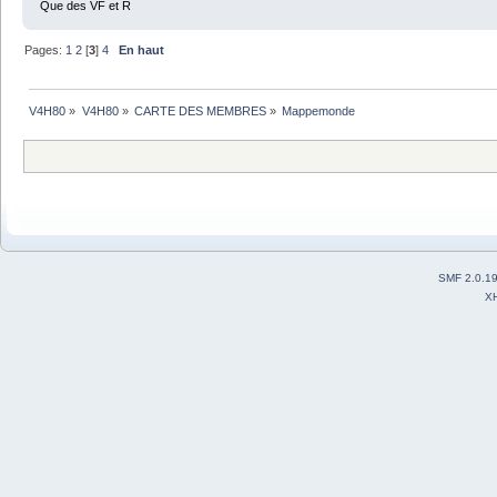
Que des VF et R
Pages:
1
2
[
3
]
4
En haut
V4H80
»
V4H80
»
CARTE DES MEMBRES
»
Mappemonde
SMF 2.0.1
X