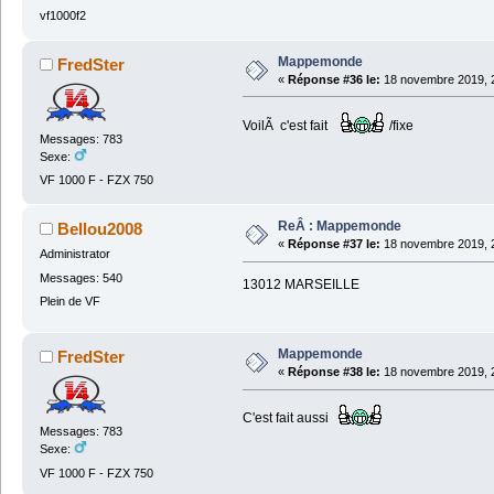
vf1000f2
Mappemonde
FredSter
«
Réponse #36 le:
18 novembre 2019, 2
VoilÃ c'est fait
/fixe
Messages: 783
Sexe:
VF 1000 F - FZX 750
ReÂ : Mappemonde
Bellou2008
«
Réponse #37 le:
18 novembre 2019, 2
Administrator
Messages: 540
13012 MARSEILLE
Plein de VF
Mappemonde
FredSter
«
Réponse #38 le:
18 novembre 2019, 2
C'est fait aussi
Messages: 783
Sexe:
VF 1000 F - FZX 750