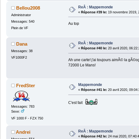
ReÂ : Mappemonde
Bellou2008
«
Réponse #39 le:
19 novembre 2019, 2
Administrator
Messages: 540
Au top
Plein de VF
ReÂ : Mappemonde
Dana
«
Réponse #40 le:
20 avril 2020, 06:22:
Messages: 38
VF1000F2
Ah une carte! j'ai toujours aimÃ© la gÃ©
72000 Le Mans!
Mappemonde
FredSter
«
Réponse #41 le:
20 avril 2020, 09:04:
C'est fait
Messages: 783
Sexe:
VF 1000 F - FZX 750
ReÂ : Mappemonde
Andrei
«
Réponse #42 le:
24 mai 2020, 07:40:
Messages: 554