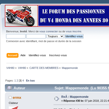
Bienvenue,
Invité
. Merci de
vous connecter
ou de
vous inscrire
.
Connexion avec identifiant, mot de passe et durée de la session
Accueil
Aide
Identifiez-vous
Inscrivez-vous
V4H80
»
V4H80
»
CARTE DES MEMBRES
»
Mappemonde
Pages:
1
2
[
3
]
4
En bas
Auteur
Sujet: Mappemonde (Lu 90355 f
ReÂ : Mappemonde
ermx
«
Réponse #30 le:
07 juin 2018, 22:21:
Clubeur