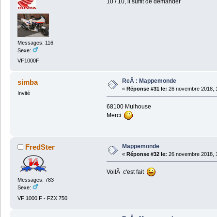
10 / 10, il suffit de demander
Messages: 116
Sexe:
VF1000F
ReÂ : Mappemonde
simba
«
Réponse #31 le:
26 novembre 2018, 1
Invité
68100 Mulhouse
Merci
Mappemonde
FredSter
«
Réponse #32 le:
26 novembre 2018, 1
VoilÃ c'est fait
Messages: 783
Sexe:
VF 1000 F - FZX 750