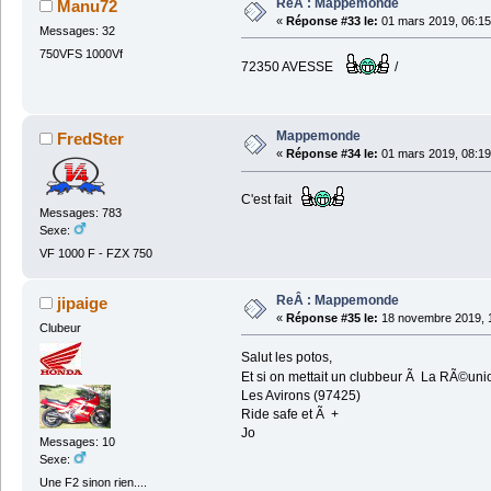
ReÂ : Mappemonde
Manu72
«
Réponse #33 le:
01 mars 2019, 06:15
Messages: 32
750VFS 1000Vf
72350 AVESSE
/
Mappemonde
FredSter
«
Réponse #34 le:
01 mars 2019, 08:19
C'est fait
Messages: 783
Sexe:
VF 1000 F - FZX 750
ReÂ : Mappemonde
jipaige
«
Réponse #35 le:
18 novembre 2019, 1
Clubeur
Salut les potos,
Et si on mettait un clubbeur Ã La RÃ©un
Les Avirons (97425)
Ride safe et Ã +
Jo
Messages: 10
Sexe:
Une F2 sinon rien....