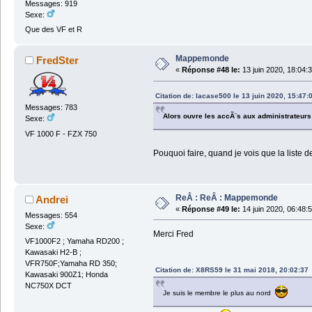
Messages: 919
Sexe:
Que des VF et R
Mappemonde
FredSter
«
Réponse #48 le:
13 juin 2020, 18:04:
Citation de: lacase500 le 13 juin 2020, 15:47:
Messages: 783
Alors ouvre les accÃ¨s aux administrateurs
Sexe:
VF 1000 F - FZX 750
Pouquoi faire, quand je vois que la liste
ReÂ : ReÂ : Mappemonde
Andrei
«
Réponse #49 le:
14 juin 2020, 06:48:
Messages: 554
Sexe:
Merci Fred
VF1000F2 ; Yamaha RD200 ;
Kawasaki H2-B ;
VFR750F;Yamaha RD 350;
Citation de: X8RS59 le 31 mai 2018, 20:02:37
Kawasaki 900Z1; Honda
NC750X DCT
Je suis le membre le plus au nord