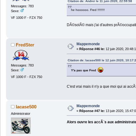
Citation de: Andrei le 11 juin 2020, 22:59:58
Messages: 783
he hoooooo. Fred !!!!!!!!
Sexe:
VF 1000 F - FZX 750
DÃ©solÃ© mais j'ai d'autres prÃ©occupatio
Mappemonde
FredSter
«
Réponse #46 le:
12 juin 2020, 20:48:
Citation de: lacase500 le 12 juin 2020, 10:17:
Messages: 783
Sexe:
Y'a pas que Fred
VF 1000 F - FZX 750
C'est vrai mais il n'y a que moi qui ai acc
Mappemonde
lacase500
«
Réponse #47 le:
13 juin 2020, 15:47:
Administrator
Alors ouvre les accÃ¨s aux administrat