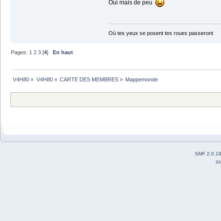
Oui mais de peu
Où tes yeux se posent tes roues passeront
Pages:
1
2
3
[
4
]
En haut
V4H80
»
V4H80
»
CARTE DES MEMBRES
»
Mappemonde
SMF 2.0.1
X