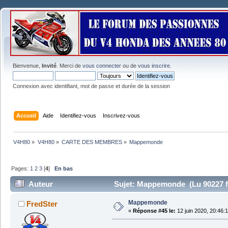
Bienvenue,
Invité
. Merci de
vous connecter
ou de
vous inscrire
.
Connexion avec identifiant, mot de passe et durée de la session
Accueil
Aide
Identifiez-vous
Inscrivez-vous
V4H80
»
V4H80
»
CARTE DES MEMBRES
»
Mappemonde
Pages:
1
2
3
[
4
]
En bas
Auteur
Sujet: Mappemonde (Lu 90227 f
Mappemonde
FredSter
«
Réponse #45 le:
12 juin 2020, 20:46: