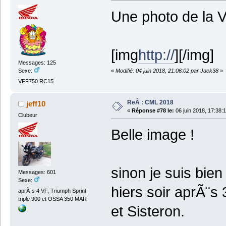
Une photo de la 
[img
http://
][/img]
Messages: 125
«
Modifié: 04 juin 2018, 21:06:02 par Jack38
»
Sexe:
VFF750 RC15
ReÂ : CML 2018
jeff10
«
Réponse #78 le:
06 juin 2018, 17:38:
Clubeur
Belle image !
sinon je suis bie
Messages: 601
Sexe:
hiers soir aprÃ¨s
aprÃ¨s 4 VF, Triumph Sprint
triple 900 et OSSA 350 MAR
et Sisteron.