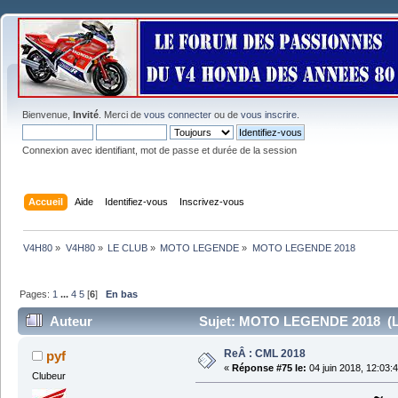
Bienvenue,
Invité
. Merci de
vous connecter
ou de
vous inscrire
.
Connexion avec identifiant, mot de passe et durée de la session
Accueil
Aide
Identifiez-vous
Inscrivez-vous
V4H80
»
V4H80
»
LE CLUB
»
MOTO LEGENDE
»
MOTO LEGENDE 2018
Pages:
1
...
4
5
[
6
]
En bas
Auteur
Sujet: MOTO LEGENDE 2018 (Lu
ReÂ : CML 2018
pyf
«
Réponse #75 le:
04 juin 2018, 12:03:
Clubeur