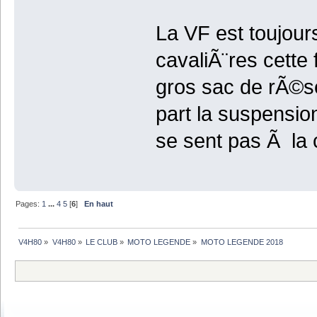
La VF est toujour
cavaliÃ¨res cette 
gros sac de rÃ©se
part la suspensio
se sent pas Ã la 
Pages:
1
...
4
5
[
6
]
En haut
V4H80
»
V4H80
»
LE CLUB
»
MOTO LEGENDE
»
MOTO LEGENDE 2018