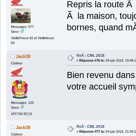
Repris la route Ã 
Ã la maison, touj
bornes, quand mÃ
Messages: 577
Sexe:
VieilleFesse 82 et Vieillefesse
83
ReÂ : CML 2018
Jack38
«
Réponse #76 le:
04 juin 2018, 19:48:
Clubeur
Bien revenu dans
votre accueil s
Messages: 125
Sexe:
VFF750 RC15
ReÂ : CML 2018
Jack38
«
Réponse #77 le:
04 juin 2018, 21:04:
Clubeur