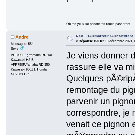
Où tes yeux se posent tes roues passeront
ReÂ : DÃ©marreur rÃ©calcitrant
Andrei
«
Réponse #20 le:
10 décembre 2021, 0
Messages: 554
Sexe:
Je viens donner d
VF1000F2 ; Yamaha RD200 ;
Kawasaki H2-B ;
rassure elle va m
VFR750F;Yamaha RD 350;
Kawasaki 900Z1; Honda
NC750X DCT
Quelques pÃ©ripÃ
remontage du pign
parvenir un pigno
correspondre, je 
venait ce pignon e