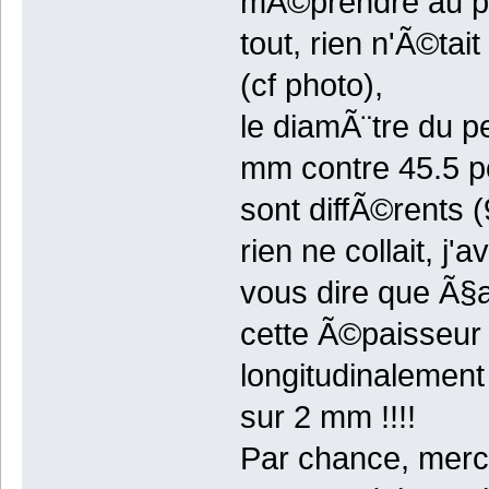
mÃ©prendre au pig
tout, rien n'Ã©tai
(cf photo),
le diamÃ¨tre du pe
mm contre 45.5 po
sont diffÃ©rents (
rien ne collait, j
vous dire que Ã§a
cette Ã©paisseur 
longitudinalement
sur 2 mm !!!!
Par chance, merci