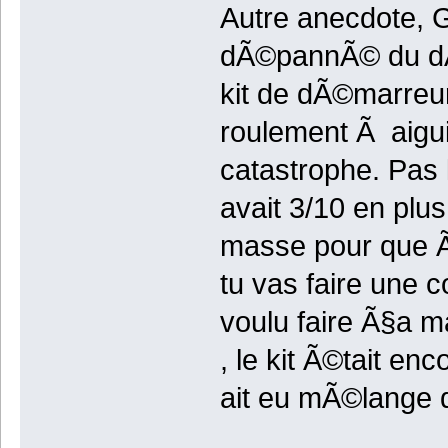
Autre anecdote, 
dÃ©pannÃ© du dÃ©
kit de dÃ©marreur
roulement Ã aiguil
catastrophe. Pas 
avait 3/10 en plus
masse pour que Ã§
tu vas faire une co
voulu faire Ã§a 
, le kit Ã©tait en
ait eu mÃ©lange 