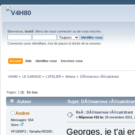
Bienvenue,
Invité
. Merci de
vous connecter
ou de
vous inscrire
.
Connexion avec identifiant, mot de passe et durée de la session
Accueil
Aide
Identifiez-vous
Inscrivez-vous
V4H80
»
LE GARAGE
»
L'ATELIER
»
Moteur
»
DÃ©marreur rÃ©calcitrant
Pages:
1
[
2
]
En bas
Auteur
Sujet: DÃ©marreur rÃ©calcitrant
ReÂ : DÃ©marreur rÃ©calcitrant
Andrei
«
Réponse #15 le:
29 novembre 2021, 2
Messages: 554
Sexe:
Georges, je t'ai 
VF1000F2 ; Yamaha RD200 ;