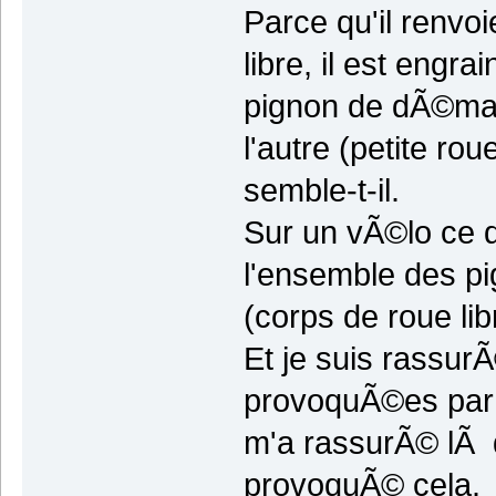
Parce qu'il renvoi
libre, il est engr
pignon de dÃ©mar
l'autre (petite ro
semble-t-il.
Sur un vÃ©lo ce qu
l'ensemble des pi
(corps de roue lib
Et je suis rassur
provoquÃ©es par l
m'a rassurÃ© lÃ 
provoquÃ© cela.