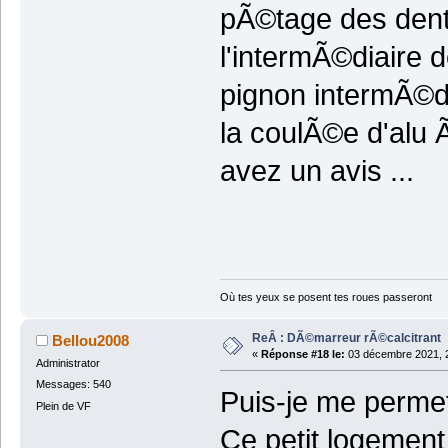
pÃ©tage des dents
l'intermÃ©diaire 
pignon intermÃ©di
la coulÃ©e d'alu 
avez un avis ...
Où tes yeux se posent tes roues passeront
ReÂ : DÃ©marreur rÃ©calcitrant
Bellou2008
«
Réponse #18 le:
03 décembre 2021, 2
Administrator
Messages: 540
Puis-je me permet
Plein de VF
Ce petit logement 