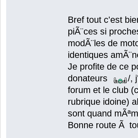
Bref tout c'est bie
piÃ¨ces si proche
modÃ¨les de motos
identiques amÃ¨ne
Je profite de ce 
donateurs
/,
forum et le club 
rubrique idoine)
sont quand mÃªm
Bonne route Ã to