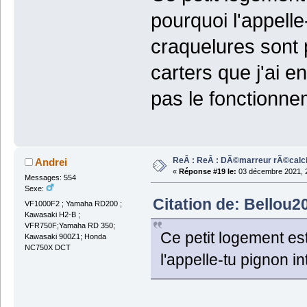
pourquoi l'appell
craquelures sont 
carters que j'ai e
pas le fonctionnem
ReÂ : ReÂ : DÃ©marreur rÃ©calci
Andrei
«
Réponse #19 le:
03 décembre 2021, 2
Messages: 554
Sexe:
Citation de: Bellou2
VF1000F2 ; Yamaha RD200 ;
Kawasaki H2-B ;
VFR750F;Yamaha RD 350;
Ce petit logement est
Kawasaki 900Z1; Honda
NC750X DCT
l'appelle-tu pignon i