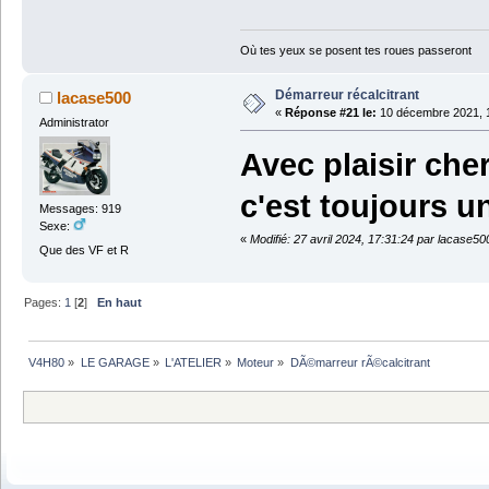
Où tes yeux se posent tes roues passeront
Démarreur récalcitrant
lacase500
«
Réponse #21 le:
10 décembre 2021, 1
Administrator
Avec plaisir che
c'est toujours u
Messages: 919
Sexe:
«
Modifié: 27 avril 2024, 17:31:24 par lacase50
Que des VF et R
Pages:
1
[
2
]
En haut
V4H80
»
LE GARAGE
»
L'ATELIER
»
Moteur
»
DÃ©marreur rÃ©calcitrant