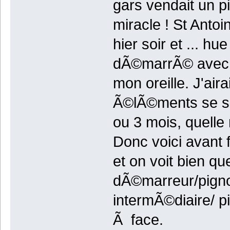
gars vendait un p
miracle ! St Anto
hier soir et ... hu
dÃ©marrÃ© avec 
mon oreille. J'ai
Ã©lÃ©ments se se
ou 3 mois, quell
Donc voici avant 
et on voit bien qu
dÃ©marreur/pigno
intermÃ©diaire/ pi
Ã face.