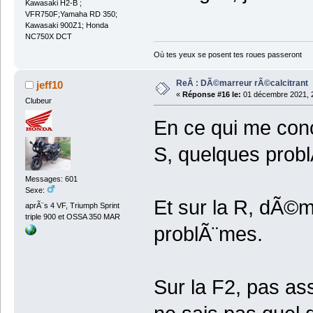
Kawasaki H2-B ;
VFR750F;Yamaha RD 350;
Kawasaki 900Z1; Honda
NC750X DCT
Où tes yeux se posent tes roues passeront
ReÂ : DÃ©marreur rÃ©calcitrant
jeff10
«
Réponse #16 le:
01 décembre 2021, 2
Clubeur
En ce qui me con
S, quelques pro
Messages: 601
Sexe:
Et sur la R, dÃ©m
aprÃ¨s 4 VF, Triumph Sprint
triple 900 et OSSA 350 MAR
problÃ¨mes.
Sur la F2, pas as