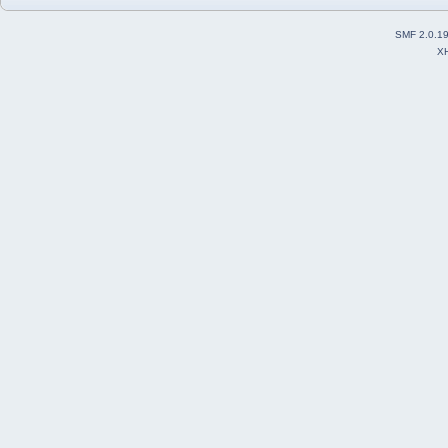
SMF 2.0.1
X