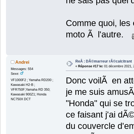
ne sais pas quel 
Comme quoi, les 
moto Ã l'autre.
ReÂ : DÃ©marreur rÃ©calcitrant
Andrei
«
Réponse #17 le:
01 décembre 2021, 2
Messages: 554
Sexe:
Donc voilÃ en att
VF1000F2 ; Yamaha RD200 ;
Kawasaki H2-B ;
je me suis amusÃ©
VFR750F;Yamaha RD 350;
Kawasaki 900Z1; Honda
NC750X DCT
"Honda" qui se tr
ce faisant j'ai d
du couvercle d'e