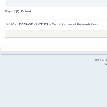
Pages:
1
[
2
]
En haut
V4H80
»
LE GARAGE
»
L'ATELIER
»
Electricité
»
compatibilité batterie lithium
SMF 2.0.1
X