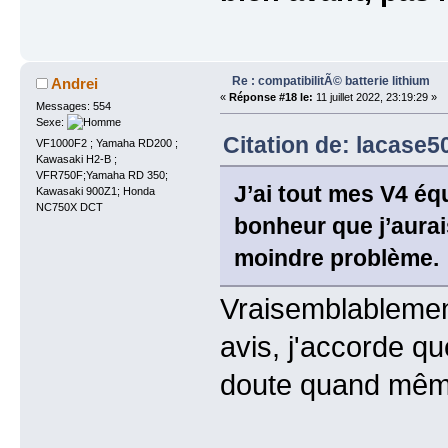
Re : compatibilitÃ© batterie lithium
Andrei
«
Réponse #18 le:
11 juillet 2022, 23:19:29 »
Messages: 554
Sexe:
Citation de: lacase50
VF1000F2 ; Yamaha RD200 ;
Kawasaki H2-B ;
VFR750F;Yamaha RD 350;
J’ai tout mes V4 éq
Kawasaki 900Z1; Honda
NC750X DCT
bonheur que j’aurais
moindre problème.
Vraisemblablement
avis, j'accorde qu
doute quand mêm