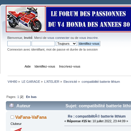
Bienvenue,
Invité
. Merci de
vous connecter
ou de
vous inscrire
.
Connexion avec identifiant, mot de passe et durée de la session
Accueil
Aide
Identifiez-vous
Inscrivez-vous
V4H80
»
LE GARAGE
»
L'ATELIER
»
Electricité
»
compatibilité batterie lithium
Pages:
1
[
2
]
En bas
Auteur
Sujet: compatibilité batterie lit
Re : compatibilitÃ© batterie lithium
VaFana-VaFana
«
Réponse #15 le:
10 juillet 2022, 23:44:09 »
Clubeur