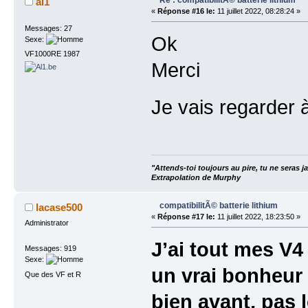
al1
«
Réponse #16 le:
11 juillet 2022, 08:28:24 »
Messages: 27
Ok
Sexe:
VF1000RE 1987
Merci
Je vais regarder 
"Attends-toi toujours au pire, tu ne seras
Extrapolation de Murphy
compatibilitÃ© batterie lithium
lacase500
«
Réponse #17 le:
11 juillet 2022, 18:23:50 »
Administrator
J’ai tout mes V4
Messages: 919
Sexe:
un vrai bonheur 
Que des VF et R
bien avant, pas 