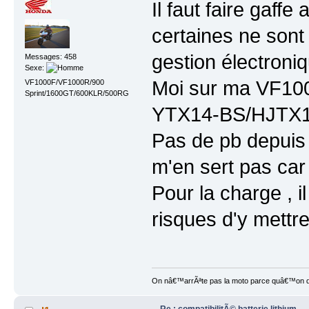
Il faut faire gaffe
certaines ne son
gestion électroni
Messages: 458
Sexe:
Moi sur ma VF1000
VF1000F/VF1000R/900
Sprint/1600GT/600KLR/500RG
YTX14-BS/HJTX14H
Pas de pb depuis 
m'en sert pas car 
Pour la charge , i
risques d'y mettre
On nâ€™arrÃªte pas la moto parce quâ€™on devi
Re : compatibilitÃ© batterie lithium