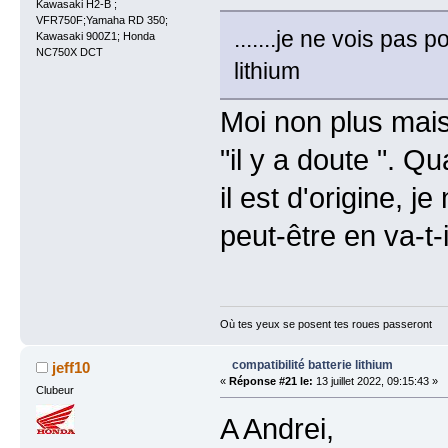
Kawasaki H2-B ;
VFR750F;Yamaha RD 350;
.......je ne vois pas 
Kawasaki 900Z1; Honda
NC750X DCT
lithium
Moi non plus mais 
"il y a doute ". Q
il est d'origine, 
peut-être en va-t
Où tes yeux se posent tes roues passeront
compatibilité batterie lithium
jeff10
«
Réponse #21 le:
13 juillet 2022, 09:15:43 »
Clubeur
A Andrei,