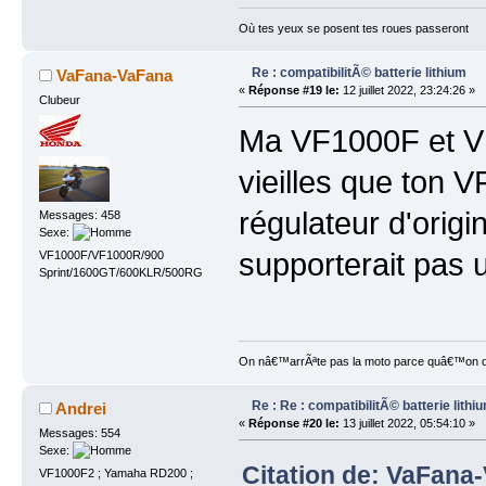
Où tes yeux se posent tes roues passeront
Re : compatibilitÃ© batterie lithium
VaFana-VaFana
«
Réponse #19 le:
12 juillet 2022, 23:24:26 »
Clubeur
Ma VF1000F et V
vieilles que ton V
régulateur d'origi
Messages: 458
Sexe:
supporterait pas u
VF1000F/VF1000R/900
Sprint/1600GT/600KLR/500RG
On nâ€™arrÃªte pas la moto parce quâ€™on devi
Re : Re : compatibilitÃ© batterie lithi
Andrei
«
Réponse #20 le:
13 juillet 2022, 05:54:10 »
Messages: 554
Sexe:
Citation de: VaFana-V
VF1000F2 ; Yamaha RD200 ;