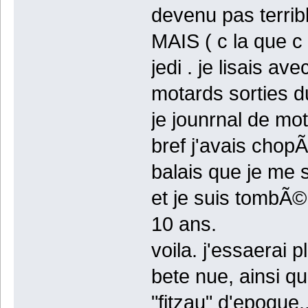
devenu pas terrible
MAIS ( c la que c i
jedi . je lisais av
motards sorties 
je jounrnal de mo
bref j'avais chopÃ
balais que je me 
et je suis tombÃ©
10 ans.
voila. j'essaerai 
bete nue, ainsi q
"fitzau" d'epoque..