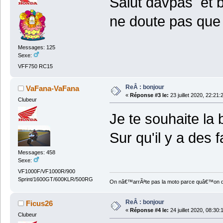
Salut davpas et b
ne doute pas que
Messages: 125
Sexe:
VFF750 RC15
ReÂ : bonjour
VaFana-VaFana
«
Réponse #3 le:
23 juillet 2020, 22:21:
Clubeur
Je te souhaite l
Sur qu'il y a des
Messages: 458
Sexe:
VF1000F/VF1000R/900
Sprint/1600GT/600KLR/500RG
On nâ€™arrÃªte pas la moto parce quâ€™on devi
ReÂ : bonjour
Ficus26
«
Réponse #4 le:
24 juillet 2020, 08:30:
Clubeur