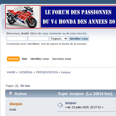
Bienvenue,
Invité
. Merci de
vous connecter
ou de
vous inscrire
.
Connexion avec identifiant, mot de passe et durée de la session
Accueil
Aide
Identifiez-vous
Inscrivez-vous
V4H80
»
GENERAL
»
PRESENTATION
»
bonjour
Pages: [
1
]
En bas
Auteur
Sujet: bonjour (Lu 10614 fois)
bonjour
davpas
«
le:
23 juillet 2020, 20:27:01 »
Invité