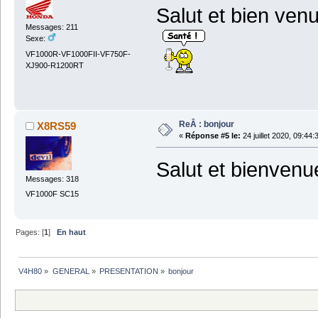
Salut et bien venu
Messages: 211
Sexe:
VF1000R-VF1000FII-VF750F-
XJ900-R1200RT
ReÂ : bonjour
X8RS59
«
Réponse #5 le:
24 juillet 2020, 09:44:
Salut et bienven
Messages: 318
VF1000F SC15
Pages: [
1
]
En haut
V4H80
»
GENERAL
»
PRESENTATION
»
bonjour