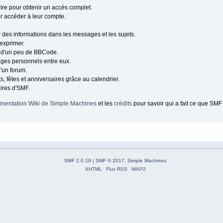
ire pour obtenir un accès complet.
our accéder à leur compte.
r des informations dans les messages et les sujets.
'exprimer.
 d'un peu de BBCode.
ages personnels entre eux.
'un forum.
, fêtes et anniversaires grâce au calendrier.
aires d'SMF.
mentation Wiki de Simple Machines
et les
crédits
pour savoir qui a fait ce que SMF 
SMF 2.0.19
|
SMF © 2017
,
Simple Machines
XHTML
Flux RSS
WAP2