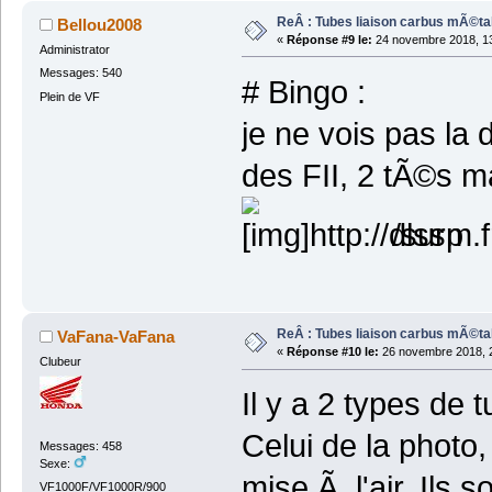
ReÂ : Tubes liaison carbus mÃ©ta
Bellou2008
«
Réponse #9 le:
24 novembre 2018, 13
Administrator
Messages: 540
# Bingo :
Plein de VF
je ne vois pas la 
des FII, 2 tÃ©s 
/surp
ReÂ : Tubes liaison carbus mÃ©ta
VaFana-VaFana
«
Réponse #10 le:
26 novembre 2018, 2
Clubeur
Il y a 2 types de 
Celui de la photo
Messages: 458
Sexe:
mise Ã l'air. Ils s
VF1000F/VF1000R/900