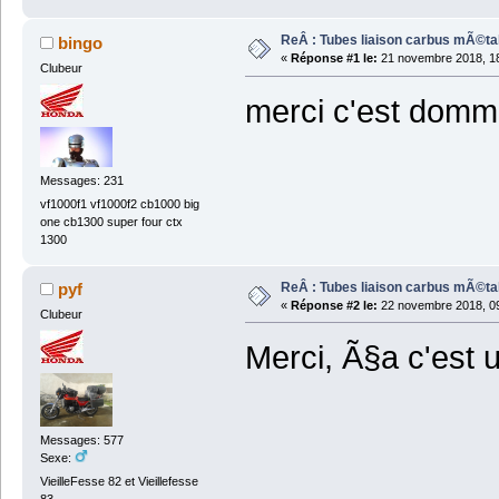
ReÂ : Tubes liaison carbus mÃ©ta
bingo
«
Réponse #1 le:
21 novembre 2018, 18
Clubeur
merci c'est domma
Messages: 231
vf1000f1 vf1000f2 cb1000 big
one cb1300 super four ctx
1300
ReÂ : Tubes liaison carbus mÃ©ta
pyf
«
Réponse #2 le:
22 novembre 2018, 09
Clubeur
Merci, Ã§a c'est
Messages: 577
Sexe:
VieilleFesse 82 et Vieillefesse