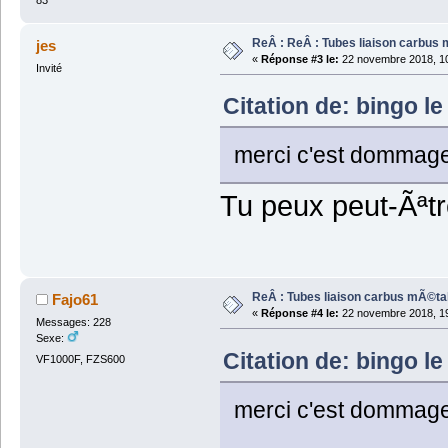
83
ReÂ : ReÂ : Tubes liaison carbus
jes
«
Réponse #3 le:
22 novembre 2018, 10
Invité
Citation de: bingo l
merci c'est dommage 
Tu peux peut-Ãªtr
ReÂ : Tubes liaison carbus mÃ©ta
Fajo61
«
Réponse #4 le:
22 novembre 2018, 19
Messages: 228
Sexe:
Citation de: bingo l
VF1000F, FZS600
merci c'est dommage 