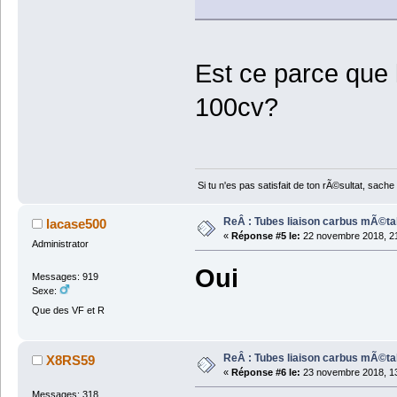
Est ce parce que
100cv?
Si tu n'es pas satisfait de ton rÃ©sultat, sa
ReÂ : Tubes liaison carbus mÃ©ta
lacase500
«
Réponse #5 le:
22 novembre 2018, 21
Administrator
Oui
Messages: 919
Sexe:
Que des VF et R
ReÂ : Tubes liaison carbus mÃ©ta
X8RS59
«
Réponse #6 le:
23 novembre 2018, 13
Messages: 318