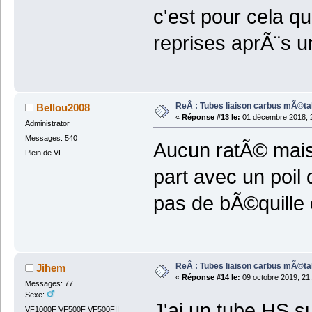
c'est pour cela q
reprises aprÃ¨s 
ReÂ : Tubes liaison carbus mÃ©ta
Bellou2008
«
Réponse #13 le:
01 décembre 2018, 2
Administrator
Messages: 540
Aucun ratÃ© mais
Plein de VF
part avec un poil 
pas de bÃ©quille 
ReÂ : Tubes liaison carbus mÃ©ta
Jihem
«
Réponse #14 le:
09 octobre 2019, 21:
Messages: 77
Sexe:
J'ai un tube HS s
VF1000F VF500F VF500FII