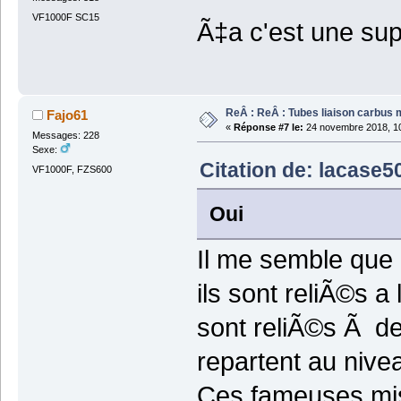
VF1000F SC15
Ã‡a c'est une su
ReÂ : ReÂ : Tubes liaison carbus
Fajo61
«
Réponse #7 le:
24 novembre 2018, 10
Messages: 228
Sexe:
Citation de: lacase5
VF1000F, FZS600
Oui
Il me semble que 
ils sont reliÃ©s a
sont reliÃ©s Ã de
repartent au nive
Ces fameuses mise