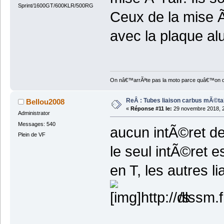
Sprint/1600GT/600KLR/500RG
Ceux de la mise Ã
avec la plaque alu
On nâ€™arrÃªte pas la moto parce quâ€™on devi
ReÂ : Tubes liaison carbus mÃ©ta
Bellou2008
«
Réponse #11 le:
29 novembre 2018, 2
Administrator
Messages: 540
aucun intÃ©ret de 
Plein de VF
le seul intÃ©ret e
en T, les autres 
/s