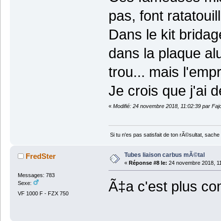
pas, font ratatouil
Dans le kit brida
dans la plaque al
trou... mais l'empr
Je crois que j'ai d
«
Modifié: 24 novembre 2018, 11:02:39 par Faj
Si tu n'es pas satisfait de ton rÃ©sultat, sa
Tubes liaison carbus mÃ©tal
FredSter
«
Réponse #8 le:
24 novembre 2018, 11
Messages: 783
Ã‡a c'est plus c
Sexe:
VF 1000 F - FZX 750