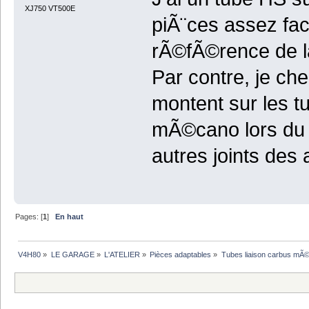
XJ750 VT500E
piÃ¨ces assez fac
rÃ©fÃ©rence de l
Par contre, je ch
montent sur les t
mÃ©cano lors du 
autres joints des 
Pages: [
1
]
En haut
V4H80
»
LE GARAGE
»
L'ATELIER
»
Pièces adaptables
»
Tubes liaison carbus mÃ©