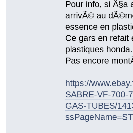
Pour info, si Ã§a
arrivÃ© au dÃ©mo
essence en plasti
Ce gars en refait
plastiques honda.
Pas encore montÃ©
https://www.eba
SABRE-VF-700-7
GAS-TUBES/141
ssPageName=ST