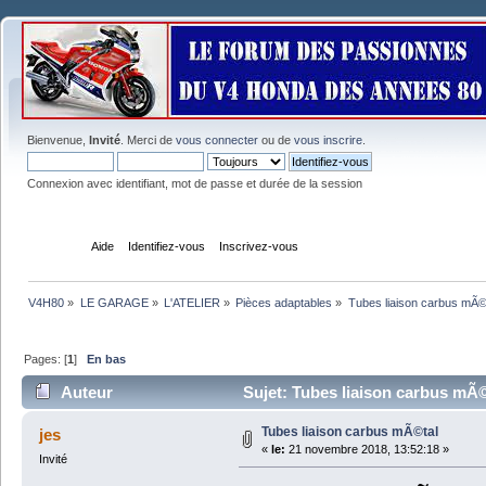
Bienvenue,
Invité
. Merci de
vous connecter
ou de
vous inscrire
.
Connexion avec identifiant, mot de passe et durée de la session
Accueil
Aide
Identifiez-vous
Inscrivez-vous
V4H80
»
LE GARAGE
»
L'ATELIER
»
Pièces adaptables
»
Tubes liaison carbus mÃ©
Pages: [
1
]
En bas
Auteur
Sujet: Tubes liaison carbus mÃ©
Tubes liaison carbus mÃ©tal
jes
«
le:
21 novembre 2018, 13:52:18 »
Invité