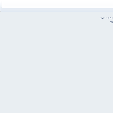
SMF 2.0.1
X