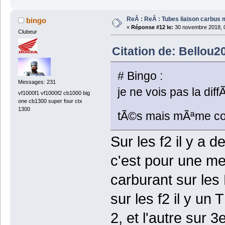
ReÂ : ReÂ : Tubes liaison carbus
bingo
«
Réponse #12 le:
30 novembre 2018, 0
Clubeur
Citation de: Bellou2
# Bingo :
Messages: 231
je ne vois pas la dif
vf1000f1 vf1000f2 cb1000 big
one cb1300 super four ctx
1300
tÃ©s mais mÃªme co
Sur les f2 il y a 
c'est pour une me
carburant sur les 
sur les f2 il y un 
2, et l'autre sur 3