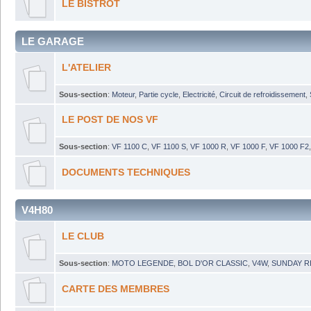
LE BISTROT
LE GARAGE
L'ATELIER
Sous-section
:
Moteur
,
Partie cycle
,
Electricité
,
Circuit de refroidissement
,
LE POST DE NOS VF
Sous-section
:
VF 1100 C
,
VF 1100 S
,
VF 1000 R
,
VF 1000 F
,
VF 1000 F2
DOCUMENTS TECHNIQUES
V4H80
LE CLUB
Sous-section
:
MOTO LEGENDE
,
BOL D'OR CLASSIC
,
V4W
,
SUNDAY R
CARTE DES MEMBRES