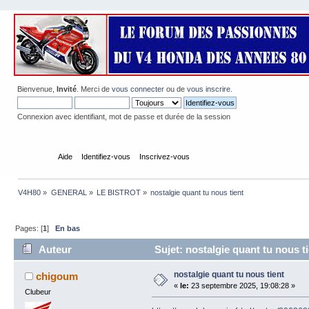
Bienvenue,
Invité
. Merci de
vous connecter
ou de
vous inscrire
.
Connexion avec identifiant, mot de passe et durée de la session
Accueil
Aide
Identifiez-vous
Inscrivez-vous
V4H80
»
GENERAL
»
LE BISTROT
»
nostalgie quant tu nous tient
Pages: [
1
]
En bas
Auteur
Sujet: nostalgie quant tu nous ti
nostalgie quant tu nous tient
chigoum
«
le:
23 septembre 2025, 19:08:28 »
Clubeur