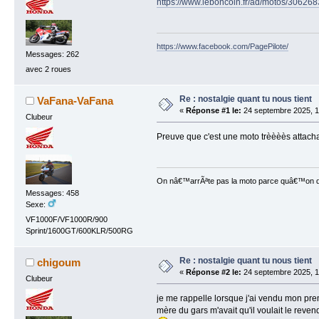
https://www.leboncoin.fr/ad/motos/30626
https://www.facebook.com/PagePilote/
Messages: 262
avec 2 roues
Re : nostalgie quant tu nous tient
VaFana-VaFana
«
Réponse #1 le:
24 septembre 2025, 1
Clubeur
Preuve que c'est une moto trèèèès attach
On nâ€™arrÃªte pas la moto parce quâ€™on devi
Messages: 458
Sexe:
VF1000F/VF1000R/900
Sprint/1600GT/600KLR/500RG
Re : nostalgie quant tu nous tient
chigoum
«
Réponse #2 le:
24 septembre 2025, 1
Clubeur
je me rappelle lorsque j'ai vendu mon prem
mère du gars m'avait qu'il voulait le reve