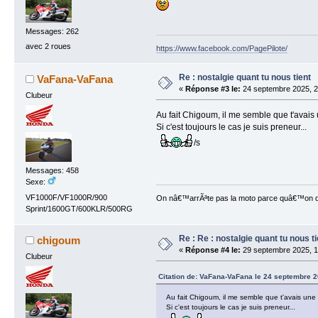
Messages: 262
avec 2 roues
https://www.facebook.com/PagePilote/
Re : nostalgie quant tu nous tient
VaFana-VaFana
«
Réponse #3 le:
24 septembre 2025, 2
Clubeur
Au fait Chigoum, il me semble que t'avais
Si c'est toujours le cas je suis preneur...
/s
Messages: 458
Sexe:
VF1000F/VF1000R/900
On nâ€™arrÃªte pas la moto parce quâ€™on devi
Sprint/1600GT/600KLR/500RG
Re : Re : nostalgie quant tu nous ti
chigoum
«
Réponse #4 le:
29 septembre 2025, 1
Clubeur
Citation de: VaFana-VaFana le 24 septembre 2
Au fait Chigoum, il me semble que t'avais une
Si c'est toujours le cas je suis preneur...