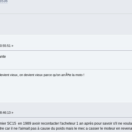
83536
0:55:51 »
ante
ent vieux, on devient vieux parce qu'on arrÃªte la moto !
8:46:13 »
ier SC15 en 1989 avoir recontacter l'acheteur 1 an après pour savoir s'il ne voula
ndre car il ne l'aimait pas à cause du poids mais le mec a casser le moteur en revena