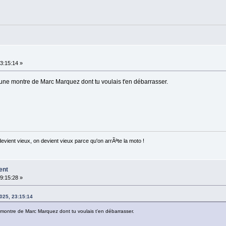
3:15:14 »
 une montre de Marc Marquez dont tu voulais t'en débarrasser.
ent vieux, on devient vieux parce qu'on arrÃªte la moto !
ent
9:15:28 »
025, 23:15:14
 montre de Marc Marquez dont tu voulais t'en débarrasser.