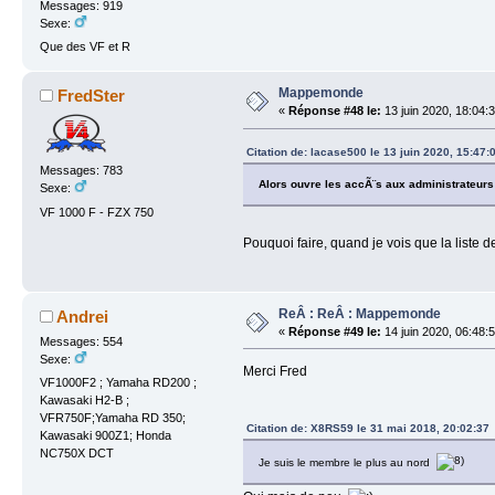
Messages: 919
Sexe:
Que des VF et R
Mappemonde
FredSter
«
Réponse #48 le:
13 juin 2020, 18:04:
Citation de: lacase500 le 13 juin 2020, 15:47:
Messages: 783
Alors ouvre les accÃ¨s aux administrateurs
Sexe:
VF 1000 F - FZX 750
Pouquoi faire, quand je vois que la liste
ReÂ : ReÂ : Mappemonde
Andrei
«
Réponse #49 le:
14 juin 2020, 06:48:
Messages: 554
Sexe:
Merci Fred
VF1000F2 ; Yamaha RD200 ;
Kawasaki H2-B ;
VFR750F;Yamaha RD 350;
Citation de: X8RS59 le 31 mai 2018, 20:02:37
Kawasaki 900Z1; Honda
NC750X DCT
Je suis le membre le plus au nord