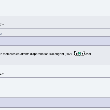
37 »
03
 des membres en attente d'approbation s'allongent (202)
/viol
51 »