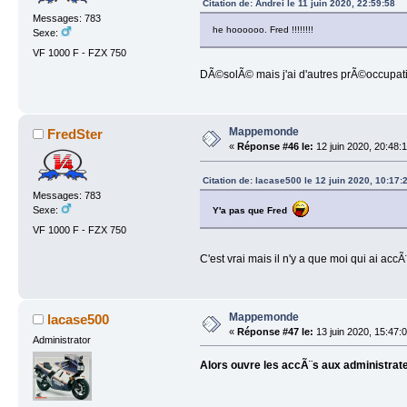
Citation de: Andrei le 11 juin 2020, 22:59:58
Messages: 783
he hoooooo. Fred !!!!!!!!
Sexe:
VF 1000 F - FZX 750
DÃ©solÃ© mais j'ai d'autres prÃ©occupatio
Mappemonde
FredSter
«
Réponse #46 le:
12 juin 2020, 20:48:
Citation de: lacase500 le 12 juin 2020, 10:17:
Messages: 783
Sexe:
Y'a pas que Fred
VF 1000 F - FZX 750
C'est vrai mais il n'y a que moi qui ai acc
Mappemonde
lacase500
«
Réponse #47 le:
13 juin 2020, 15:47:
Administrator
Alors ouvre les accÃ¨s aux administrat