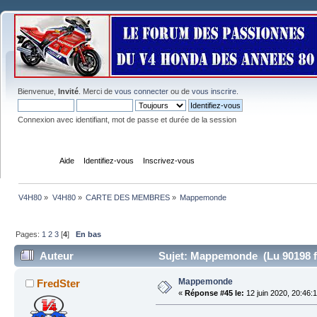
Bienvenue,
Invité
. Merci de
vous connecter
ou de
vous inscrire
.
Connexion avec identifiant, mot de passe et durée de la session
Accueil
Aide
Identifiez-vous
Inscrivez-vous
V4H80
»
V4H80
»
CARTE DES MEMBRES
»
Mappemonde
Pages:
1
2
3
[
4
]
En bas
Auteur
Sujet: Mappemonde (Lu 90198 f
Mappemonde
FredSter
«
Réponse #45 le:
12 juin 2020, 20:46: