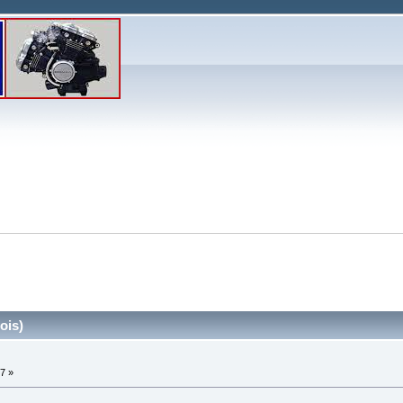
ois)
17 »