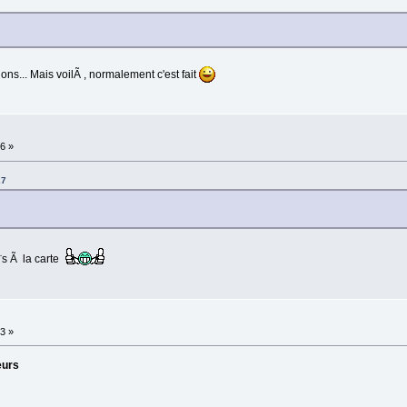
ns... Mais voilÃ , normalement c'est fait
16 »
27
Ã¨s Ã la carte
03 »
eurs