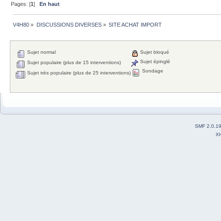
Pages: [
1
]
En haut
V4H80
»
DISCUSSIONS DIVERSES
»
SITE ACHAT IMPORT
Sujet normal
Sujet bloqué
Sujet épinglé
Sujet populaire (plus de 15 interventions)
Sondage
Sujet très populaire (plus de 25 interventions)
SMF 2.0.1
X