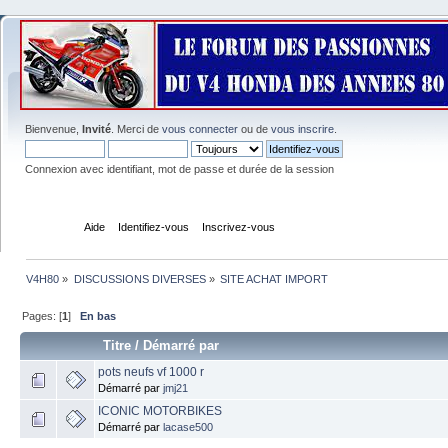
Bienvenue,
Invité
. Merci de
vous connecter
ou de
vous inscrire
.
Connexion avec identifiant, mot de passe et durée de la session
Accueil
Aide
Identifiez-vous
Inscrivez-vous
V4H80
»
DISCUSSIONS DIVERSES
»
SITE ACHAT IMPORT
Pages: [
1
]
En bas
Titre
/
Démarré par
pots neufs vf 1000 r
Démarré par
jmj21
ICONIC MOTORBIKES
Démarré par
lacase500