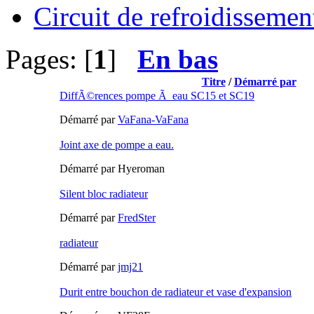
Circuit de refroidissemen
Pages: [
1
]
En bas
Titre
/
Démarré par
DiffÃ©rences pompe Ã eau SC15 et SC19
Démarré par
VaFana-VaFana
Joint axe de pompe a eau.
Démarré par Hyeroman
Silent bloc radiateur
Démarré par
FredSter
radiateur
Démarré par
jmj21
Durit entre bouchon de radiateur et vase d'expansion