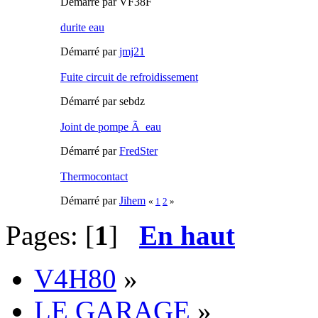
Démarré par VF38F
durite eau
Démarré par
jmj21
Fuite circuit de refroidissement
Démarré par sebdz
Joint de pompe Ã eau
Démarré par
FredSter
Thermocontact
Démarré par
Jihem
«
1
2
»
Pages: [
1
]
En haut
V4H80
»
LE GARAGE
»