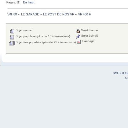
Pages: [
1
]
En haut
V4H80
»
LE GARAGE
»
LE POST DE NOS VF
»
VF 400 F
Sujet normal
Sujet bloqué
Sujet épinglé
Sujet populaire (plus de 15 interventions)
Sondage
Sujet très populaire (plus de 25 interventions)
SMF 2.0.1
X