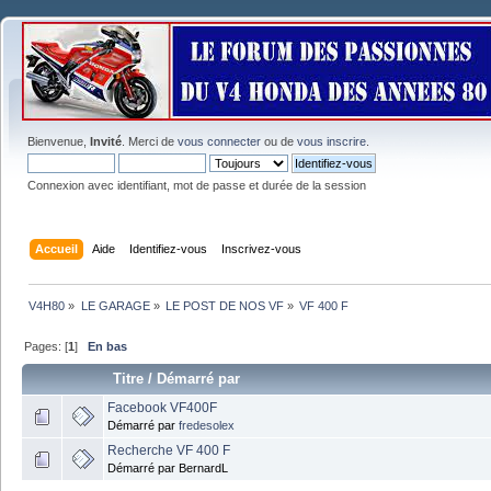
Bienvenue,
Invité
. Merci de
vous connecter
ou de
vous inscrire
.
Connexion avec identifiant, mot de passe et durée de la session
Accueil
Aide
Identifiez-vous
Inscrivez-vous
V4H80
»
LE GARAGE
»
LE POST DE NOS VF
»
VF 400 F
Pages: [
1
]
En bas
Titre
/
Démarré par
Facebook VF400F
Démarré par
fredesolex
Recherche VF 400 F
Démarré par BernardL