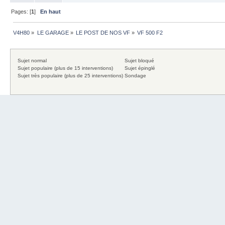
Pages: [
1
]
En haut
V4H80
»
LE GARAGE
»
LE POST DE NOS VF
»
VF 500 F2
Sujet normal
Sujet bloqué
Sujet populaire (plus de 15 interventions)
Sujet épinglé
Sujet très populaire (plus de 25 interventions)
Sondage