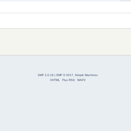
SMF 2.0.19
|
SMF © 2017
,
Simple Machines
XHTML
Flux RSS
WAP2