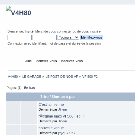
Bienvenue,
Invité
. Merci de
vous connecter
ou de
vous inscrire
.
Connexion avec identifiant, mot de passe et durée de la session
Accueil
Aide
Identifiez-vous
Inscrivez-vous
V4H80
»
LE GARAGE
»
LE POST DE NOS VF
»
VF 500 F2
Pages: [
1
]
En bas
Titre
/
Démarré par
C'est la mienne
Démarré par
Jihem
rÃ©gime maxi VF500F et FII
Démarré par
Jihem
nouvelle venue
Démarré par
jmj21
«
1
2
»