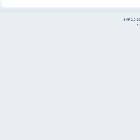
SMF 2.0.1
X