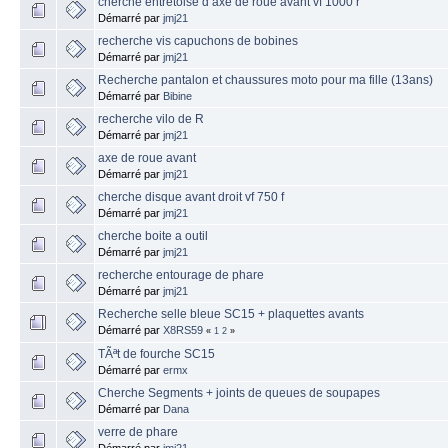
cherche entretoise d axe de roue avant vf 1000 r
Démarré par
jmj21
recherche vis capuchons de bobines
Démarré par
jmj21
Recherche pantalon et chaussures moto pour ma fille (13ans)
Démarré par
Bibine
recherche vilo de R
Démarré par
jmj21
axe de roue avant
Démarré par
jmj21
cherche disque avant droit vf 750 f
Démarré par
jmj21
cherche boite a outil
Démarré par
jmj21
recherche entourage de phare
Démarré par
jmj21
Recherche selle bleue SC15 + plaquettes avants
Démarré par
X8RS59
«
1
2
»
TÃªt de fourche SC15
Démarré par
ermx
Cherche Segments + joints de queues de soupapes
Démarré par
Dana
verre de phare
Démarré par
jmj21