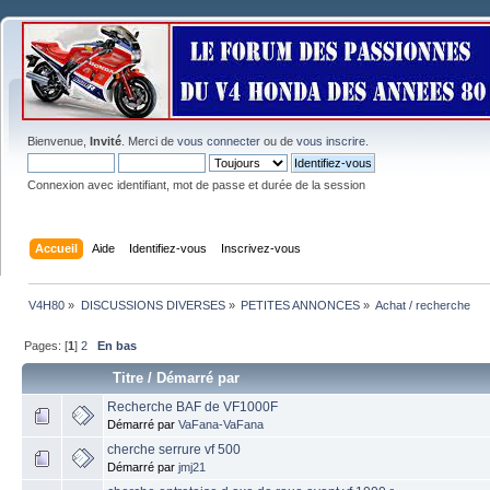
Bienvenue,
Invité
. Merci de
vous connecter
ou de
vous inscrire
.
Connexion avec identifiant, mot de passe et durée de la session
Accueil
Aide
Identifiez-vous
Inscrivez-vous
V4H80
»
DISCUSSIONS DIVERSES
»
PETITES ANNONCES
»
Achat / recherche
Pages: [
1
]
2
En bas
Titre
/
Démarré par
Recherche BAF de VF1000F
Démarré par
VaFana-VaFana
cherche serrure vf 500
Démarré par
jmj21