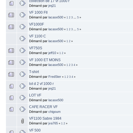
collection de 17 vf 1000 r
Démarré par
jmj21
VF 1000 FII
Démarré par
lacase500
«
1
2
3
...
5
»
VF1000F
Démarré par
lacase500
«
1
2
3
...
5
»
VF 1100 C
Démarré par
lacase500
«
1
2
»
VF750S
Démarré par
jeff10
«
1
2
»
VF 1000 ET MOINS
Démarré par
lacase500
«
1
2
3
4
»
T-shirt
Démarré par
FredSter
«
1
2
3
4
»
lot d 2 vf 1000 r
Démarré par
jmj21
LOT VF
Démarré par
lacase500
CAFE RACER VF
Démarré par
chigoum
VF1100 Sabre 1984
Démarré par
jva765
«
1
2
»
VF 500