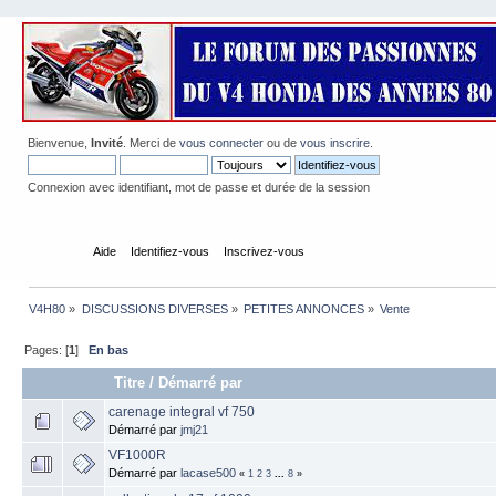
Bienvenue,
Invité
. Merci de
vous connecter
ou de
vous inscrire
.
Connexion avec identifiant, mot de passe et durée de la session
Accueil
Aide
Identifiez-vous
Inscrivez-vous
V4H80
»
DISCUSSIONS DIVERSES
»
PETITES ANNONCES
»
Vente
Pages: [
1
]
En bas
Titre
/
Démarré par
carenage integral vf 750
Démarré par
jmj21
VF1000R
Démarré par
lacase500
«
1
2
3
...
8
»