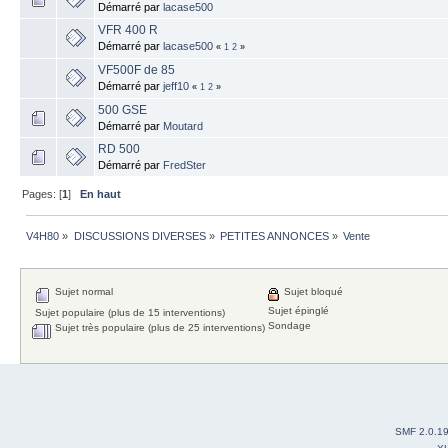
Démarré par
lacase500
VFR 400 R
Démarré par
lacase500
«
1
2
»
VF500F de 85
Démarré par
jeff10
«
1
2
»
500 GSE
Démarré par
Moutard
RD 500
Démarré par
FredSter
Pages: [
1
]
En haut
V4H80
»
DISCUSSIONS DIVERSES
»
PETITES ANNONCES
»
Vente
Sujet normal
Sujet bloqué
Sujet épinglé
Sujet populaire (plus de 15 interventions)
Sondage
Sujet très populaire (plus de 25 interventions)
SMF 2.0.1