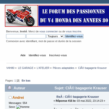
Bienvenue,
Invité
. Merci de
vous connecter
ou de
vous inscrire
.
Connexion avec identifiant, mot de passe et durée de la session
Accueil
Aide
Identifiez-vous
Inscrivez-vous
V4H80
»
LE GARAGE
»
L'ATELIER
»
Pièces adaptables
»
ClÃ© bagagerie Krauser
Pages:
1
[
2
]
En bas
Auteur
Sujet: ClÃ© bagagerie Krauser (
ReÂ : ClÃ© bagagerie Krauser
Andrei
«
Réponse #15 le:
03 mai 2022, 23:14:23 »
Messages: 554
Sexe: