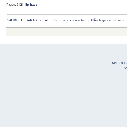
Pages:
1
[
2
]
En haut
V4H80
»
LE GARAGE
»
L'ATELIER
»
Pièces adaptables
»
ClÃ© bagagerie Krauser
SMF 2.0.1
X