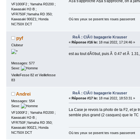
Ã‡a s'approche Ã§a s'approche, on a ja
VF1000F2 ; Yamaha RD200 ;
Kawasaki H2-B ;
VFR750F;Yamaha RD 350;
Kawasaki 900Z1; Honda
Où tes yeux se posent tes roues passeront
NC750X DCT
ReÂ : ClÃ© bagagerie Krauser
pyf
«
Réponse #16 le:
18 mai 2022, 17:24:46 »
Clubeur
est au tout dÃ©but, puis Ã 0.47 et Ã 1.31,
Messages: 577
Sexe:
VieilleFesse 82 et Vieillefesse
83
ReÂ : ClÃ© bagagerie Krauser
Andrei
«
Réponse #17 le:
18 mai 2022, 18:53:31 »
Messages: 554
Sexe:
La Case je revois la photo de ta F2, et j
VF1000F2 ; Yamaha RD200 ;
semble plus grand (2 casques) que le TC K
Kawasaki H2-B ;
VFR750F;Yamaha RD 350;
Kawasaki 900Z1; Honda
NC750X DCT
Où tes yeux se posent tes roues passeront