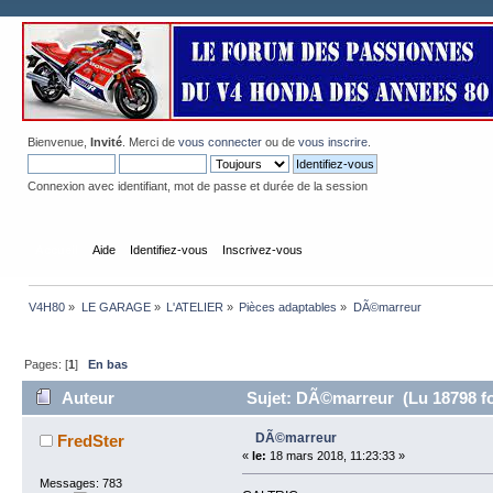
Bienvenue,
Invité
. Merci de
vous connecter
ou de
vous inscrire
.
Connexion avec identifiant, mot de passe et durée de la session
Accueil
Aide
Identifiez-vous
Inscrivez-vous
V4H80
»
LE GARAGE
»
L'ATELIER
»
Pièces adaptables
»
DÃ©marreur
Pages: [
1
]
En bas
Auteur
Sujet: DÃ©marreur (Lu 18798 fo
DÃ©marreur
FredSter
«
le:
18 mars 2018, 11:23:33 »
Messages: 783