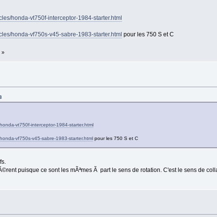
cles/honda-vt750f-interceptor-1984-starter.html
ycles/honda-vf750s-v45-sabre-1983-starter.html
pour les 750 S et C
»
3
honda-vt750f-interceptor-1984-starter.html
/honda-vf750s-v45-sabre-1983-starter.html
pour les 750 S et C
fs.
diffÃ©rent puisque ce sont les mÃªmes Ã part le sens de rotation. C'est le sens de c