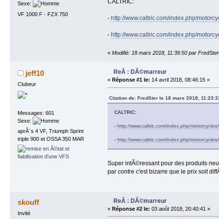
CALTRIC:
Sexe:
VF 1000 F - FZX 750
-
http://www.caltric.com/index.php/motorcy
-
http://www.caltric.com/index.php/motorc
«
Modifié: 18 mars 2018, 11:39:50 par FredSter
ReÂ : DÃ©marreur
jeff10
«
Réponse #1 le:
14 avril 2018, 08:46:15 »
Clubeur
Citation de: FredSter le 18 mars 2018, 11:23:3
CALTRIC:
Messages: 601
Sexe:
-
http://www.caltric.com/index.php/motorcycles/
aprÃ¨s 4 VF, Triumph Sprint
triple 900 et OSSA 350 MAR
-
http://www.caltric.com/index.php/motorcycles
Super intÃ©ressant pour des produits neu
par contre c'est bizarre que le prix soit 
ReÂ : DÃ©marreur
skouff
«
Réponse #2 le:
03 août 2018, 20:40:41 »
Invité