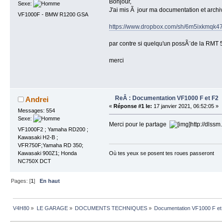
Bonjour,
Sexe:
J'ai mis Ã jour ma documentation et archi
VF1000F - BMW R1200 GSA
https://www.dropbox.com/sh/6m5ixkmqk
par contre si quelqu'un possÃ¨de la RMT 
merci
ReÂ : Documentation VF1000 F et F2
Andrei
«
Réponse #1 le:
17 janvier 2021, 06:52:05 »
Messages: 554
Sexe:
Merci pour le partage
VF1000F2 ; Yamaha RD200 ;
Kawasaki H2-B ;
VFR750F;Yamaha RD 350;
Kawasaki 900Z1; Honda
Où tes yeux se posent tes roues passeront
NC750X DCT
Pages: [
1
]
En haut
V4H80
»
LE GARAGE
»
DOCUMENTS TECHNIQUES
»
Documentation VF1000 F et