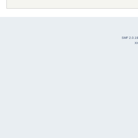
SMF 2.0.1
X