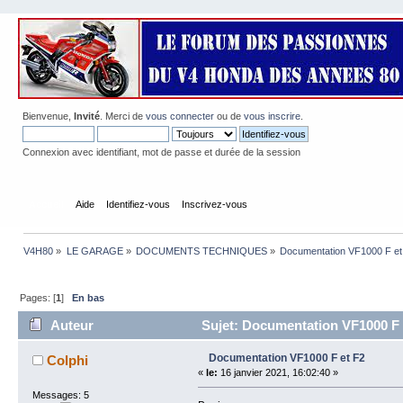
Bienvenue,
Invité
. Merci de
vous connecter
ou de
vous inscrire
.
Connexion avec identifiant, mot de passe et durée de la session
Accueil
Aide
Identifiez-vous
Inscrivez-vous
V4H80
»
LE GARAGE
»
DOCUMENTS TECHNIQUES
»
Documentation VF1000 F et
Pages: [
1
]
En bas
Auteur
Sujet: Documentation VF1000 F e
Documentation VF1000 F et F2
Colphi
«
le:
16 janvier 2021, 16:02:40 »
Messages: 5