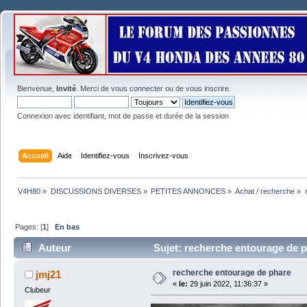
Bienvenue,
Invité
. Merci de
vous connecter
ou de
vous inscrire
.
Connexion avec identifiant, mot de passe et durée de la session
Accueil
Aide
Identifiez-vous
Inscrivez-vous
V4H80
»
DISCUSSIONS DIVERSES
»
PETITES ANNONCES
»
Achat / recherche
»
Pages: [
1
]
En bas
Auteur
Sujet: recherche entourage de p
recherche entourage de phare
jmj21
«
le:
29 juin 2022, 11:36:37 »
Clubeur