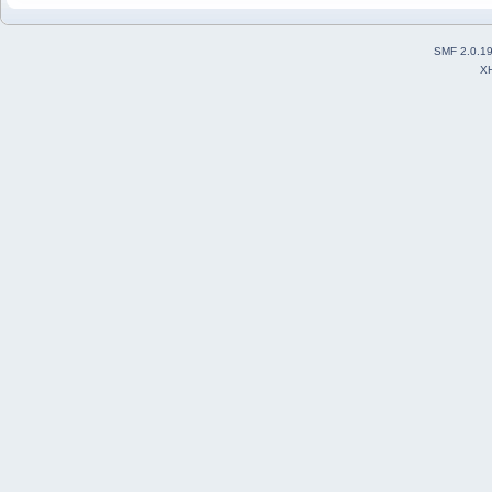
SMF 2.0.1
X