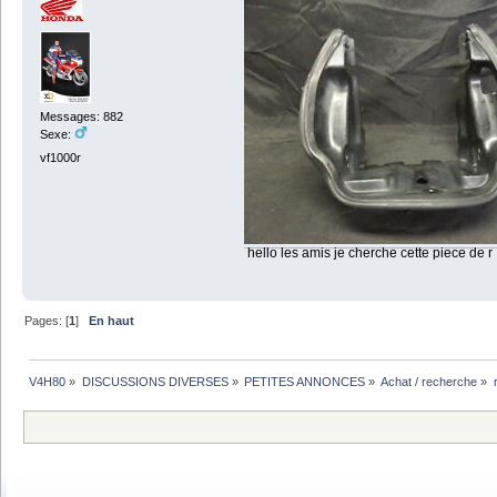
Messages: 882
Sexe:
vf1000r
hello les amis je cherche cette piece de r !
Pages: [
1
]
En haut
V4H80
»
DISCUSSIONS DIVERSES
»
PETITES ANNONCES
»
Achat / recherche
»