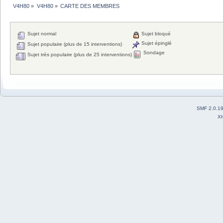
V4H80
»
V4H80
»
CARTE DES MEMBRES
Sujet normal
Sujet bloqué
Sujet épinglé
Sujet populaire (plus de 15 interventions)
Sondage
Sujet très populaire (plus de 25 interventions)
SMF 2.0.1
X