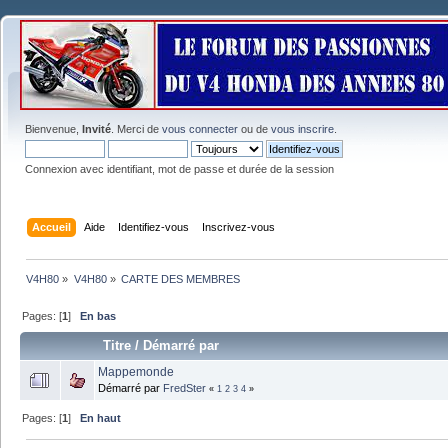
Bienvenue,
Invité
. Merci de
vous connecter
ou de
vous inscrire
.
Connexion avec identifiant, mot de passe et durée de la session
Accueil
Aide
Identifiez-vous
Inscrivez-vous
V4H80
»
V4H80
»
CARTE DES MEMBRES
Pages: [
1
]
En bas
Titre
/
Démarré par
Mappemonde
Démarré par
FredSter
«
1
2
3
4
»
Pages: [
1
]
En haut