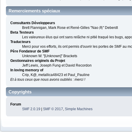
Remerciements spéciaux
Consultants Développeurs
Brett Flannigan, Mark Rose et René-Gilles "Nao 尚" Deberdt
Beta Testeurs
Les valeureux élus qui ont sans relâche ni pitié traqué les bugs, app
Traducteurs
Merci pour vos efforts, ils ont permis d'ouvrir les portes de SMF au m
Père Fondateur de SMF
Unknown W. "[Unknown]" Brackets
Gestionnaires originels du Projet
Jeff Lewis, Joseph Fung et David Recordon
In loving memory of
Crip, K@, metallica48423 et Paul_Pauline
Et à tous ceux que nous avons oubliés : merci !
Copyrights
Forum
SMF 2.0.19
|
SMF © 2017
,
Simple Machines