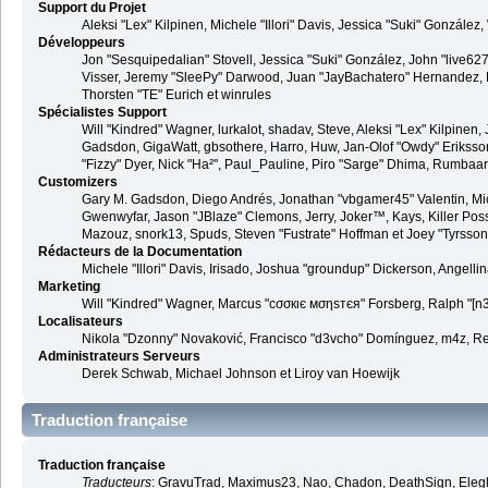
Support du Projet
Aleksi "Lex" Kilpinen, Michele "Illori" Davis, Jessica "Suki" Gonzá
Développeurs
Jon "Sesquipedalian" Stovell, Jessica "Suki" González, John "live6
Visser, Jeremy "SleePy" Darwood, Juan "JayBachatero" Hernandez, K
Thorsten "TE" Eurich et winrules
Spécialistes Support
Will "Kindred" Wagner, lurkalot, shadav, Steve, Aleksi "Lex" Kilpinen
Gadsdon, GigaWatt, gbsothere, Harro, Huw, Jan-Olof "Owdy" Eriksson, J
"Fizzy" Dyer, Nick "Ha²", Paul_Pauline, Piro "Sarge" Dhima, Rumbaar
Customizers
Gary M. Gadsdon, Diego Andrés, Jonathan "vbgamer45" Valentin, Mic
Gwenwyfar, Jason "JBlaze" Clemons, Jerry, Joker™, Kays, Killer Pos
Mazouz, snork13, Spuds, Steven "Fustrate" Hoffman et Joey "Tyrsson
Rédacteurs de la Documentation
Michele "Illori" Davis, Irisado, Joshua "groundup" Dickerson, Angel
Marketing
Will "Kindred" Wagner, Marcus "cσσкιє мσηѕтєя" Forsberg, Ralph "[n3r
Localisateurs
Nikola "Dzonny" Novaković, Francisco "d3vcho" Domínguez, m4z, Re
Administrateurs Serveurs
Derek Schwab, Michael Johnson et Liroy van Hoewijk
Traduction française
Traduction française
Traducteurs
: GravuTrad, Maximus23, Nao, Chadon, DeathSign, Elegl