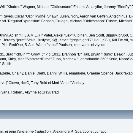
lez, Will "Kindred" Wagner, Michael "Oldiesmann" Eshom, Amacythe, Jeremy "SleePy"
27" Rayes, Oscar "Ozp" Rydhé, Shawn Bulen, Norv, Aaron van Geffen, Antechinus, B
arl "RegularExpression" Benson, Grudge, Michael "Oldiesmann" Eshom, Michael "Th
, JimM, Adish "(F.L.A.M.E.R)" Patel, Aleksi "Lex" Kilpinen, Ben Scott, Bigguy, br36
eremy "jerm" Strike, Justyne, K@, Kevin "greyknight17" Hou, KGIII, Kill Em All, marg
, Pitti, RedOne, S-Ace, Wade "sησω" Poulsen, xenovanis et ziycon
k., Brad "IchBin™" Grow, ディン1031, Brannon "B" Hall, Bryan "Runic" Deakin, Bugo
sum, Kirby, Matt "SlammedDime" Zuba, Matthew "Labradoodle-360" Kerle, NanoSector
" Smith
linaBelle, Chainy, Daniel Diehl, Dannii Willis, emanuele, Graeme Spence, Jack "ak
ve]" Otowo, rickC, Tony Reid et Mert "Antes" Alınbay
lyana, Robert., Akyhne et GravuTrad
in,
et pour l'ancienne traduction
: Alexandre P., Sparcool et Lunatic