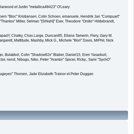
 Darwood et Justin "metallica48423" O'Leary
joern "Bloc" Kristiansen, Colin Schoen, emanuele, Hendrik Jan "Compuart"
antos" Miller, Selman "[SiNaN]" Eser, Theodore "Orstio" Hildebrandt,
0, CapadY, Chalky, Chas Large, Duncan85, Eliana Tamerin, Fiery, Gary M.
arett, Mattitude, Mashby, Mick G., Michele "Illori" Davis, MrPhil, Nick
, Bulakbol, Colin "Shadow82x" Blaber, Daniel15, Eren Yasarkurt,
, nend, Nibogo, Niko, Peter "Arantor" Spicer, Ricky., Sami "SychO"
abugeyes" Thorsen, Jade Elizabeth Trainor et Peter Duggan