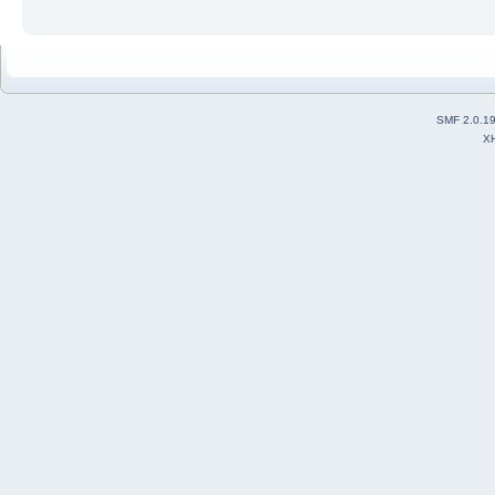
SMF 2.0.1
X